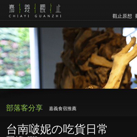
觀止原想
部落客分享
嘉義食宿推薦
台南啵妮の吃貨日常