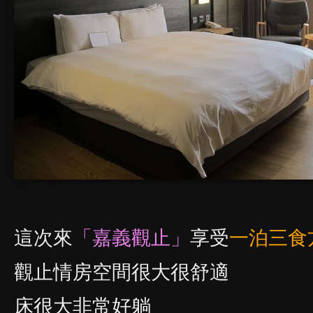
這次來
「嘉義觀止」
享受
一泊三食
觀止情房空間很大很舒適
床很大非常好躺