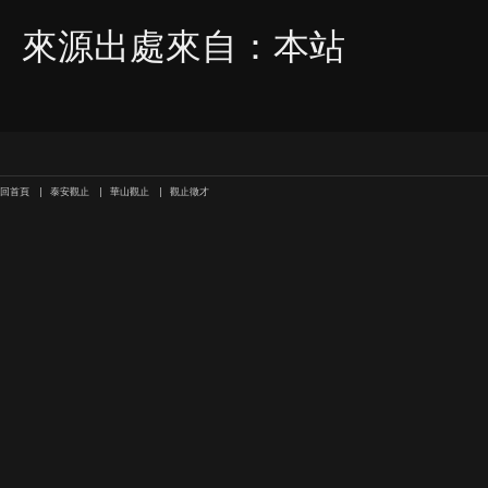
來源出處來自：本站
回首頁
泰安觀止
華山觀止
觀止徵才