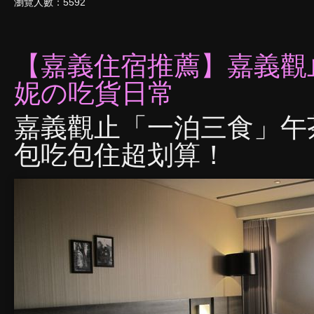
瀏覽人數：5592
【嘉義住宿
推薦
】嘉義觀
妮の吃貨日常
嘉義觀止「一泊三食」午茶
包吃包住超划算！