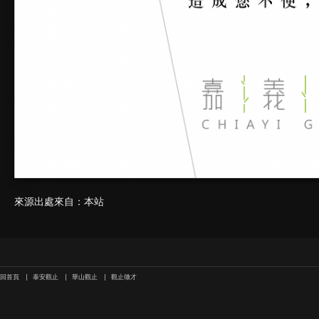
來源出處來自：本站
回首頁
泰安觀止
華山觀止
觀止徵才