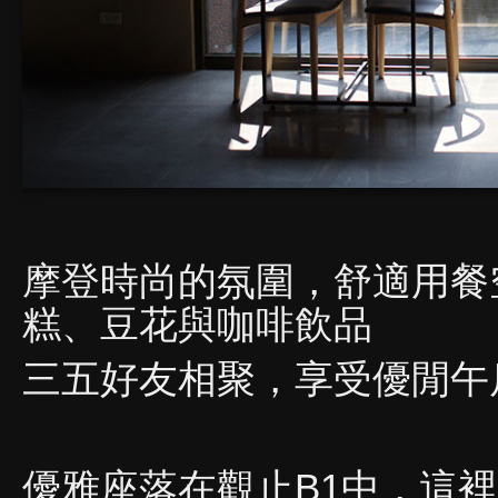
摩登時尚的氛圍，舒適用餐
糕、豆花與咖啡飲品
三五好友相聚，享受優閒午
優雅座落在觀止B1中，這