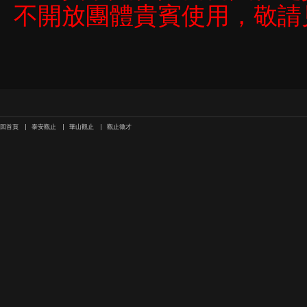
不開放團體貴賓使用，敬請
回首頁
泰安觀止
華山觀止
觀止徵才