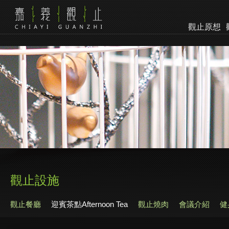
觀止原想
觀止設施
觀止餐廳
迎賓茶點Afternoon Tea
觀止燒肉
會議介紹
健