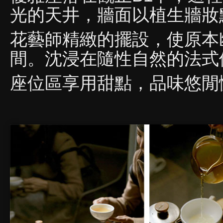
光的天井，牆面以植生牆妝
花藝師精緻的擺設，使原本
間。沈浸在隨性自然的法式
座位區享用甜點，品味悠閒